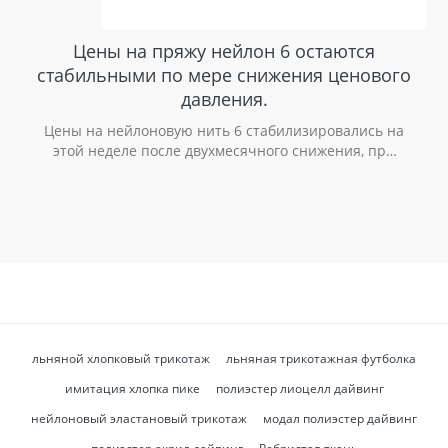
Цены на пряжу нейлон 6 остаются
стабильными по мере снижения ценового
давления.
Цены на нейлоновую нить 6 стабилизировались на
этой неделе после двухмесячного снижения, при
этом цены на ФДИ, ДТИ и ПОЙ колебались в узком
диапазоне 0,6 процента. Затраты на капролактам
стабилизировались, что ограничивает дальнейшее
снижение цен, а сокращение маржи
производителей и раннее пополнение запасов на
последующих этапах производства позволяют
предположить, что рынок вошел в краткосрочное
равновесие, а не в очередной спад.
льняной хлопковый трикотаж
льняная трикотажная футболка
имитация хлопка пике
полиэстер лиоцелл дайвинг
нейлоновый эластановый трикотаж
модал полиэстер дайвинг