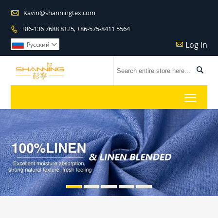

Kavin@shanningtex.com
+86-136 7688 8125, +86-575-8411 5564

Log in

Pусский


Toggl