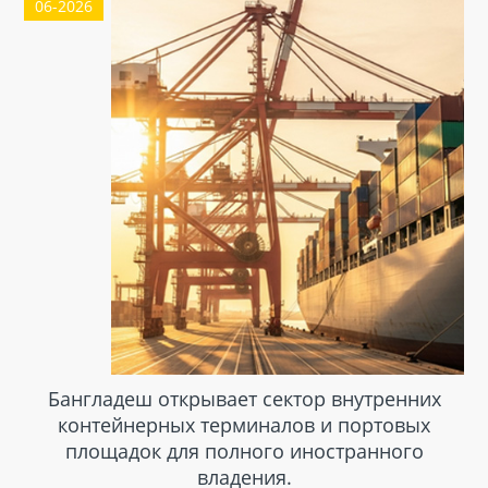
06-2026
этот сектор остается одним из наиболее успешных
в рамках всей текстильной промышленности
Китая.
Бангладеш открывает сектор внутренних
контейнерных терминалов и портовых
площадок для полного иностранного
владения.