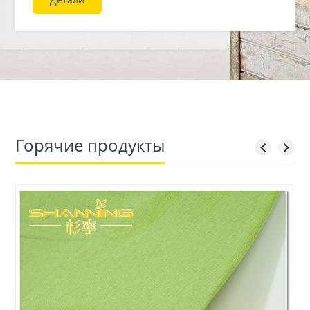
Детали
трикотажных тканях и располагает собственной
трикотажной фабрикой, способной производить 1
500 000 кг необработанной ткани в год. Высокое
качество производимой продукции всегда было
нашим главным приоритетом, а наш сервис
обеспечил нам высокую репутацию среди
известных брендов по всему миру.
Горячие продукты