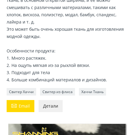
ткань, в основном открытой ширины, и ее можно
смешивать с различными материалами, такими как
хлопок, вискоза, полиэстер, модал, бамбук, спандекс,
лайкра и т. д.
Это может быть очень хорошая ткань для изготовления
модной одежды.
Особенности продукта:
1. Много растяжек.
2. На ощупь мягкая из-за рыхлой вязки.
3. Подходит для тела
4. Больше комбинаций материалов и дизайнов.
Свитер Хаччи
Свитер из флиса
Хаччи Ткань

Email
Детали