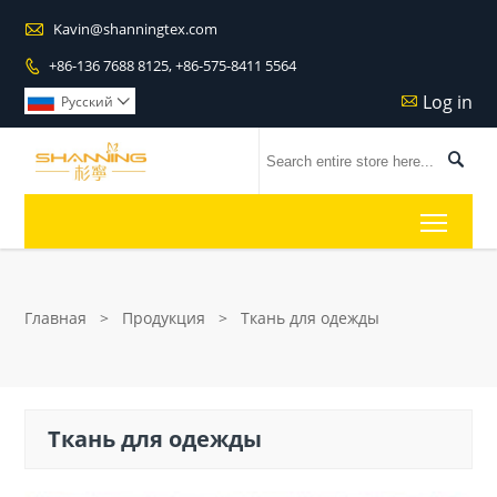

Kavin@shanningtex.com
+86-136 7688 8125, +86-575-8411 5564

Log in

Pусский


Toggl
Главная
>
Продукция
>
Ткань для одежды
Ткань для одежды