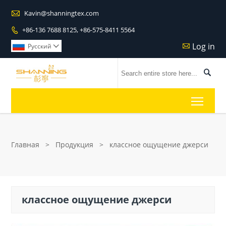

Kavin@shanningtex.com
+86-136 7688 8125, +86-575-8411 5564

Log in

Pусский


Toggl
Главная
>
Продукция
>
классное ощущение джерси
классное ощущение джерси