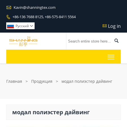

Kavin@shanningtex.com
+86-136 7688 8125, +86-575-8411 5564

Log in

Pусский


Toggl
Главная
>
Продукция
>
модал полиэстер дайвинг
модал полиэстер дайвинг