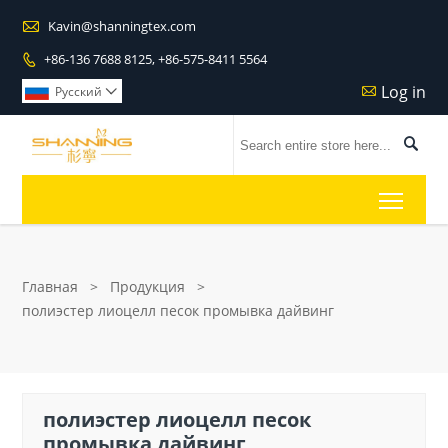

Kavin@shanningtex.com
+86-136 7688 8125, +86-575-8411 5564

Log in

Pусский


Toggl
Главная
>
Продукция
>
полиэстер лиоцелл песок промывка дайвинг
полиэстер лиоцелл песок
промывка дайвинг