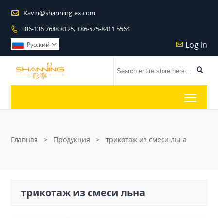

Kavin@shanningtex.com
+86-136 7688 8125, +86-575-8411 5564

Log in

Pусский


Toggl
Главная
>
Продукция
>
трикотаж из смеси льна
трикотаж из смеси льна