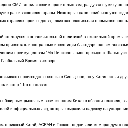
адных СМИ вторили своим правительствам, раздувая шумиху по по
ругие развивающиеся страны. Некоторые даже ошибочно утверждал
ких отраслях производства, таких как текстильная промышленность
ай столкнулся с ограничительной политикой в ​​текстильной пром
ем привлекать иностранные инвестиции благодаря нашим активны
ическим преимуществам."Ма Цинсюань, вице-президент Шаньтоуск
 Глобальный Время в четверг.
ничивают производство хлопка в Синьцзяне, но у Китая есть и дру
полиэстер."Что он сказал.
 обширным рыночным возможностям Китая в области текстиля, выс
елей и официальных лиц, которые выразили надежду на ускорение
 материковый Китай, АСЕАН и Гонконг подписали меморандум о вз