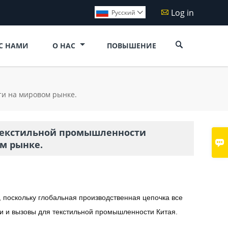
Log in

Pусский


 С НАМИ
О НАС
ПОВЫШЕНИЕ
и на мировом рынке.
текстильной промышленности

м рынке.
поскольку глобальная производственная цепочка все
ти и вызовы для текстильной промышленности Китая.