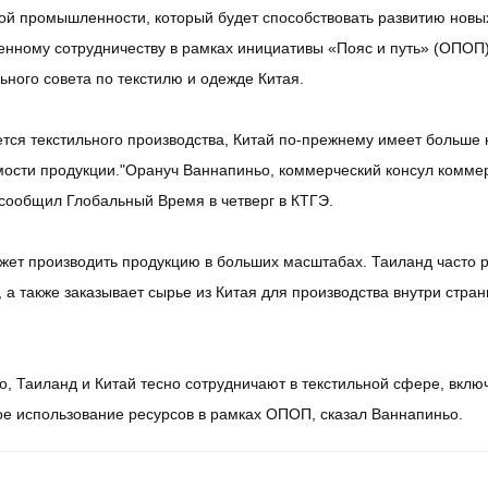
ой промышленности, который будет способствовать развитию новы
ному сотрудничеству в рамках инициативы «Пояс и путь» (ОПОП).
ного совета по текстилю и одежде Китая.
ется текстильного производства, Китай по-прежнему имеет больше
ости продукции."Орануч Ваннапиньо, коммерческий консул коммер
сообщил Глобальный Время в четверг в КТГЭ.
жет производить продукцию в больших масштабах. Таиланд часто р
 а также заказывает сырье из Китая для производства внутри стра
о, Таиланд и Китай тесно сотрудничают в текстильной сфере, вклю
е использование ресурсов в рамках ОПОП, сказал Ваннапиньо.