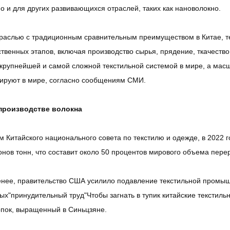
о и для других развивающихся отраслей, таких как нановолокно.
раслью с традиционным сравнительным преимуществом в Китае, те
твенных этапов, включая производство сырья, прядение, ткачество
крупнейшей и самой сложной текстильной системой в мире, а мас
дируют в мире, согласно сообщениям СМИ.
производстве волокна
 Китайского национального совета по текстилю и одежде, в 2022 
нов тонн, что составит около 50 процентов мирового объема пере
нее, правительство США усилило подавление текстильной промышл
х"принудительный труд"Чтобы загнать в тупик китайские текстиль
опок, выращенный в Синьцзяне.