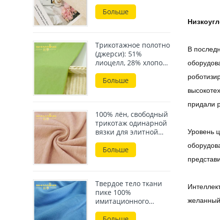
плотность 170 г/м²,
идеально подходит
Больше
для летней одежды.
Низкоуг
Трикотажное полотно
В послед
(джерси): 51%
лиоцелл, 28% хлопок,
оборудова
15% лён, 6% эластан,
роботизир
плотность 190 г/м².
Больше
высокотех
придали р
100% лён, свободный
трикотаж одинарной
вязки для элитной
Уровень ц
одежды.
оборудова
Больше
представи
Твердое тело ткани
Интеллект
пике 100%
желанный 
имитационного
хлопка одиночное
покрашенное с
Больше