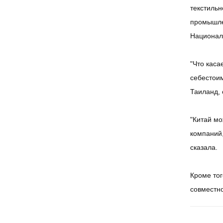
текстильн
промышлен
Националь
"Что каса
себестоим
Таиланд, 
"Китай мо
компаний,
сказала.
Кроме тог
совместно