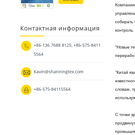
ощущением руки
Компания
хлопка
управлени
собирать 
Контактная информация
контроль.
+86-136 7688 8125, +86-575-8411

"Новые те
5564
переработ

Kavin@shanningtex.com
"Китай яв
известног
+86-575-84115564
словам, т

используя
С точки з
продвинут
промышлен