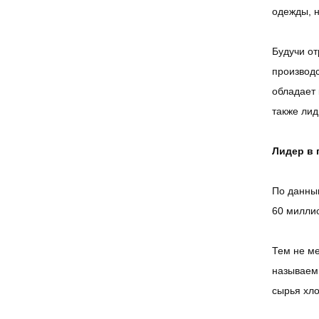
одежды, н
Будучи от
производс
обладает 
также ли
Лидер в 
По данным
60 миллио
Тем не ме
называемы
сырья хл