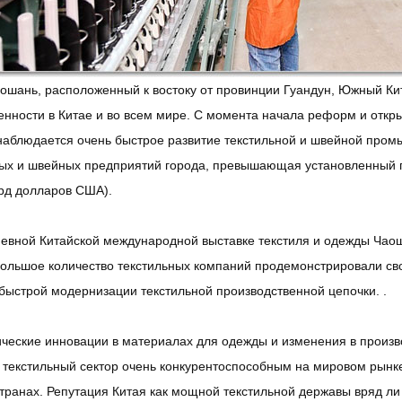
ошань, расположенный к востоку от провинции Гуандун, Южный Кит
ности в Китае и во всем мире. С момента начала реформ и открыт
наблюдается очень быстрое развитие текстильной и швейной пром
ных и швейных предприятий города, превышающая установленный п
рд долларов США).
евной Китайской международной выставке текстиля и одежды Чаоша
большое количество текстильных компаний продемонстрировали св
быстрой модернизации текстильной производственной цепочки. .
ческие инновации в материалах для одежды и изменения в произв
 текстильный сектор очень конкурентоспособным на мировом рынк
странах. Репутация Китая как мощной текстильной державы вряд ли