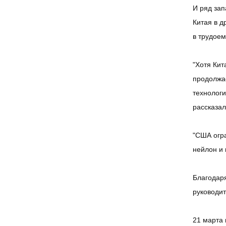
И ряд зап
Китая в д
в трудоем
"Хотя Кит
продолжа
технолог
рассказал
"США огра
нейлон и 
Благодаря
руководит
21 марта