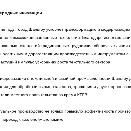
леродные инновации
ние годы город Шаньтоу ускоряет трансформацию и модернизацию 
ние и высокоинновационные технологии. Благодаря использованию
ованных технологий традиционные трудоемкие сборочные линии го
нологичным и дорогостоящим производственным инструментам с н
астущий импульс ускорению роста текстильного сектора.
ифровизации в текстильной и швейной промышленности Шаньтоу до
ния для обработки сырья, ткачества, крашения и других процессо
тели местного правительства во время КТГЭ.
уальное производство не только повысило эффективность производс
переход к «зеленой» экономике.