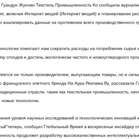
 Гуандун Жунчан Текстиль Промышленность Ко сообщила журналис
я, включая Интернет вещей (Интернет вещей) и планирование ре
и анализировать данные на протяжении всего производственного пр
хнологии помогают нам сократить расходы на потребление сырья и 
ку отходов и достичь экологически чистого и низкоуглеродного про
ляется не только производителем, выпускающим товары, но и сил
о французского элитного бренда На Аура Реклама Ву, рассказала Г
радиционные отрасли, такие как текстильная промышленность, не
 новые технологии.
рения уровня научных исследований и технологических инноваций 
ый"теперь, сообщил Глобальный Время в воскресенье инсайдер от
ность продолжит разработку высококачественных интеллектуальны