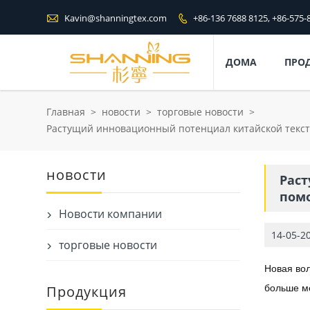

Kavin@shanningtex.com
+86-136 7688 8125, +86-575-

ДОМА
ПРО
Главная
>
новости
>
торговые новости
>
Растущий инновационный потенциал китайской текс
новости
Рас
помо
Новости компании

14-05-2
торговые новости

Новая вол
Продукция
больше ме