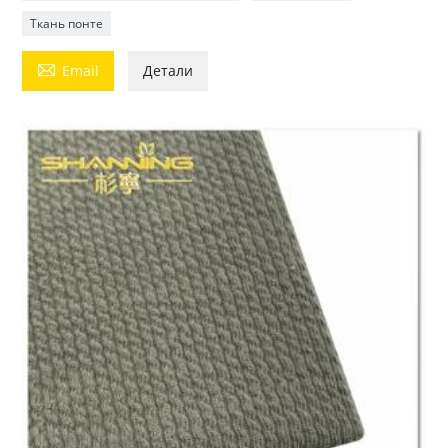
Ткань понте

Email
Детали