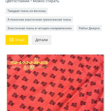
Цветостойкий • Можно стирать
Твердая ткань из вискозы
4-полосная эластичная трикотажная ткань
Эластичная ткань в четырех направлениях
Район Джерси

Email
Детали