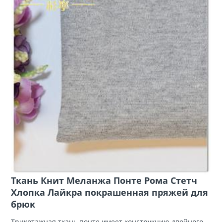
Ткань Книт Меланжа Понте Рома Стетч
Хлопка Лайкра покрашенная пряжей для
брюк
Трикотажная ткань понте имеет конструкцию двойного