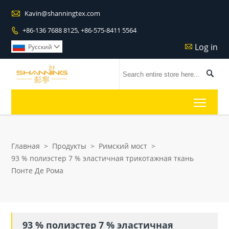

Kavin@shanningtex.com
+86-136 7688 8125, +86-575-8411 5564

Log in

Pусский


Toggl
Главная
>
Продукты
>
Римский мост
>
93 % полиэстер 7 % эластичная трикотажная ткань
Понте Де Рома
93 % полиэстер 7 % эластичная