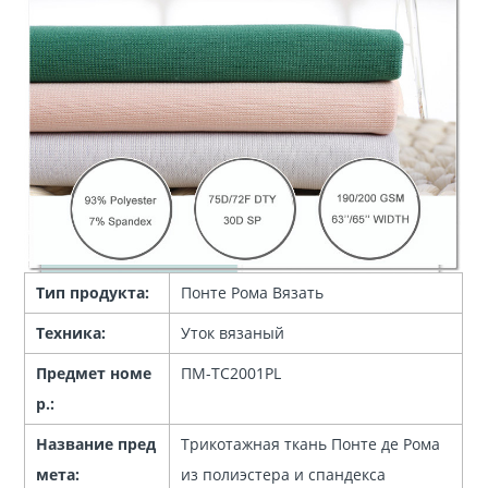
Тип продукта:
Понте Рома Вязать
Техника:
Уток вязаный
Предмет номе
ПМ-ТС2001PL
р.:
Название пред
Трикотажная ткань Понте де Рома
мета:
из полиэстера и спандекса