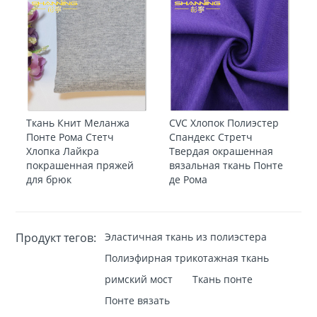
Ткань Книт Меланжа
CVC Хлопок Полиэстер
Понте Рома Стетч
Спандекс Стретч
Хлопка Лайкра
Твердая окрашенная
покрашенная пряжей
вязальная ткань Понте
для брюк
де Рома
Продукт тегов:
Эластичная ткань из полиэстера
Полиэфирная трикотажная ткань
римский мост
Ткань понте
Понте вязать